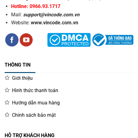
4. Tốc độ in nhanh
Hotline: 0966.93.1717
Với tốc độ in đạt đến 152 mm/s hay 6″/s, máy in công
Mail:
support@vincode.com.vn
nghiệp Xprinter XP-G480E là sự lựa chọn lý tưởng cho nhu
Website:
www.vincode.com.vn
cầu in ấn số lượng lớn, cần hiệu suất cao. Máy cũng có
chất lượng in ổn định cùng độ phân giải 203 dpi, cung cấp
chất lượng in có độ chính xác và rõ nét.
THÔNG TIN
Giới thiệu
Hình thức thanh toán
Hướng dẫn mua hàng
Chính sách bảo mật
HỖ TRỢ KHÁCH HÀNG