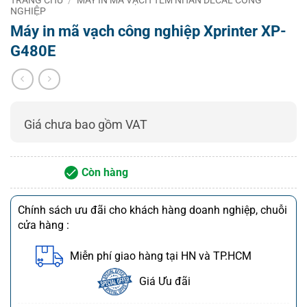
Media
NGHIỆP
Máy in mã vạch công nghiệp Xprinter XP-
Continuous, gap, black mark, fan-fold and
Kiểu nhãn in
punched hole
G480E
Kích thước đầu
20 ~ 120 mm (0.78″ ~ 4.7″ )
in
Media
0.06 ~ 0.254 mm (2.36 ~ 10 mil)
thickness
Giá chưa bao gồm VAT
10 ~2286 mm(0.39″ ~ 90″
10 ~ 889
Label length
)
mm(0.39″ ~ 35″ )
Media core
Còn hàng
203 mm (8”)
diameter
Ribbon
127 mm (5“) OD (outside wound)
Chính sách ưu đãi cho khách hàng doanh nghiệp, chuỗi
cửa hàng :
Ribbon
600 M
capacity
Miễn phí giao hàng tại HN và TP.HCM
Ribbon width
110 mm
Giá Ưu đãi
Performance Features
Processor
32-bit CPU