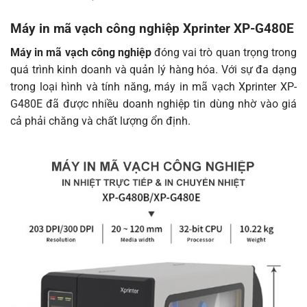
holder
Environmental Conditions
Máy in mã vạch công nghiệp Xprinter XP-G480E
Operation
5 ~ 40°C（41~104°F），Humidity: 25 ~ 85%
Máy in mã vạch công nghiệp
đóng vai trò quan trọng trong
environment
no condensing
quá trình kinh doanh và quản lý hàng hóa. Với sự đa dạng
Storage
-40 ~ 60°C（-40~140°F），Humidity: 10 ~
trong loại hình và tính năng, máy in mã vạch Xprinter XP-
environment
90% no condensing
G480E đã được nhiều doanh nghiệp tin dùng nhờ vào giá
cả phải chăng và chất lượng ổn định.