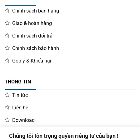
Chính sách bán hàng
Giao & hoàn hàng
Chính sách đổi trả
Chính sách bảo hành
Góp ý & Khiếu nại
THÔNG TIN
Tin tức
Máy in Xprinter XP-G480E chuyên dành cho in ấn công nghiệp
số lượng lớn.
Liên hệ
Download
Ứng dụng máy in công nghiệp Xprinter XP-
G480E vào thực tế
Chúng tôi tôn trọng quyền riêng tư của bạn !