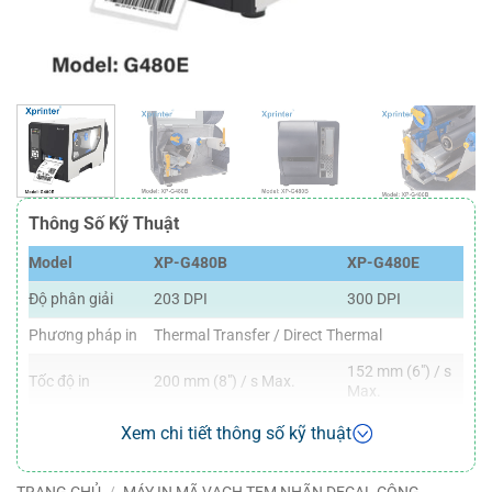
Thông Số Kỹ Thuật
Model
XP-G480B
XP-G480E
Độ phân giải
203 DPI
300 DPI
Phương pháp in
Thermal Transfer / Direct Thermal
152 mm (6″) / s
Tốc độ in
200 mm (8″) / s Max.
Max.
Khổ giấy
108 mm (4.25”)
106mm (4.17”)
Xem chi tiết thông số kỹ thuật
Chiều dài nhãn
2286 mm (90”)
889 mm (35”)
TRANG CHỦ
/
MÁY IN MÃ VẠCH TEM NHÃN DECAL CÔNG