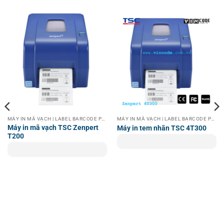
G480E
1. Công nghệ in trực tiếp hiện đại
Máy in nhiệt XP-G480E áp dụng công nghệ in nhiệt trực
tiếp hiện đại, không cần sử dụng mực in sẽ mang lại sự
tiện lợi và giảm chi phí vận hành cho doanh nghiệp.
Đặc biệt, máy in Xprinter XP-G480E có chức năng in tem
nhãn có độ bền cao và chống nước, đảm bảo tem nhãn
không bị phai mờ hoặc trôi khi tiếp xúc với nước hoặc trong
môi trường ẩm ướt.
MÁY IN MÃ VẠCH | LABEL BARCODE PRINTER
MÁY IN MÃ VẠCH | LABEL BARCODE PRINTER
Máy in mã vạch TSC Zenpert
Máy in tem nhãn TSC 4T300
T200
Máy được trang bị đầu in nhiệt Nhật Bản mang công nghệ
phủ Ceramic dày, có khả năng chống mài mòn tốt, mang
đến chất lượng bản in cực đẹp và bảo vệ đầu in hoạt động
bền lâu hơn.
2. Giao diện người dùng thân thiện
Sản phẩm được thiết kế có giao diện dễ dùng, đơn giản.