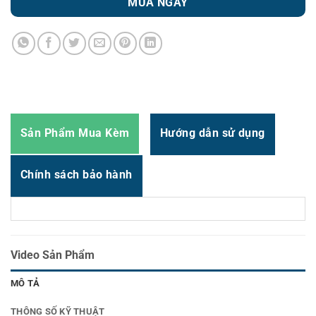
MUA NGAY
Emulaion
TSPL、EPL、ZPL、DPL
Zalo
0987.919.040
Physical Features
Dimension
504 mm (D) × 257 mm (W) × 297 mm (H)
Thời gian:
Từ 8h-17h30 Thứ 2 đến Thứ 7
Weight
10.22 kg
Email : support@vincode.com.vn
Power supply
Input
AC 100-240V, 50-60Hz
Sản Phẩm Mua Kèm
Hướng dẫn sử dụng
Output
DC 24V / 2.5A, 60W
Options
Chính sách bảo hành
① RS-232C(2400-115200 bps)
communication interface;
② Ethernet server(10/100 Mbps)；
Factory options
③ WiFi module
④ Bluetooth module
Video Sản Phẩm
⑤ Paralled
⑥ Peel⑦ Cutter
MÔ TẢ
① External paper roll holder and 1 “paper roll
Dealer options
② Extension board for external paper roll
THÔNG SỐ KỸ THUẬT