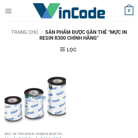
Bỏ
0
qua
nội
dung
TRANG CHỦ
/
SẢN PHẨM ĐƯỢC GẮN THẺ “MỰC IN
RESIN R300 CHÍNH HÃNG”
LỌC
MỰC IN TEM NHÃN | RIBBON BARCODE LABEL