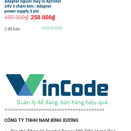
Adapter nguồn máy in Xprinter
24V 3 châm kim | Adapter
power supply 3 pin
Giá
Giá
450.000
₫
250.000
₫
gốc
hiện
là:
tại
450.000₫.
là:
2 đã bán
250.000₫.
0
out
of
5
======================================
CÔNG TY TNHH NAM BÌNH XƯƠNG