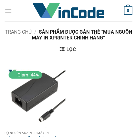
Bỏ
0
qua
nội
dung
TRANG CHỦ
/
SẢN PHẨM ĐƯỢC GẮN THẺ “MUA NGUỒN
MÁY IN XPRINTER CHÍNH HÃNG”
LỌC
Giảm -44%
BỘ NGUỒN ADAPTER MÁY IN