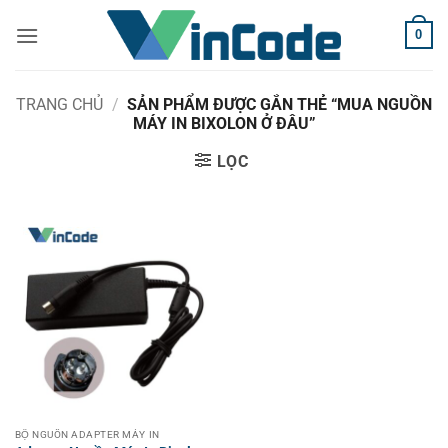
Bỏ
0
qua
nội
dung
TRANG CHỦ
/
SẢN PHẨM ĐƯỢC GẮN THẺ “MUA NGUỒN
MÁY IN BIXOLON Ở ĐÂU”
LỌC
BỘ NGUỒN ADAPTER MÁY IN