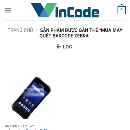
Bỏ
0
qua
nội
dung
TRANG CHỦ
/
SẢN PHẨM ĐƯỢC GẮN THẺ “MUA MÁY
QUÉT BARCODE ZEBRA”
LỌC
MÁY QUÉT CẦM TAY