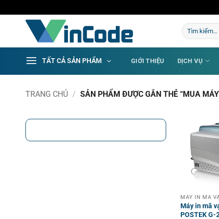
Bỏ
qua
Tìm
nội
kiếm:
dung
TẤT CẢ SẢN PHẨM
GIỚI THIỆU
DỊCH VỤ
TRANG CHỦ
/
SẢN PHẨM ĐƯỢC GẮN THẺ “MUA MÁY 
Máy in mã v
POSTEK G-21