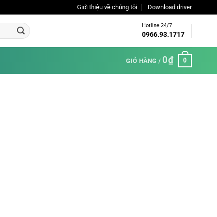
Giới thiệu về chúng tôi
Download driver
Hotline 24/7
0966.93.1717
0
₫
0
GIỎ HÀNG /