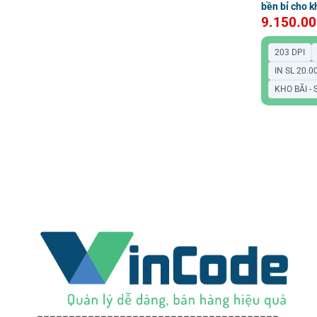
bền bỉ cho 
9.150.0
203 DPI
IN SL 20.
KHO BÃI -