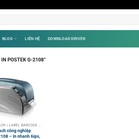
BLOG
LIÊN HỆ
DOWNLOAD DRIVER
IN POSTEK G-2108”
MÁY IN MÃ VẠCH | LABEL BARCODE PRINTER
ạch công nghiệp
08 – In nhanh 6ips,