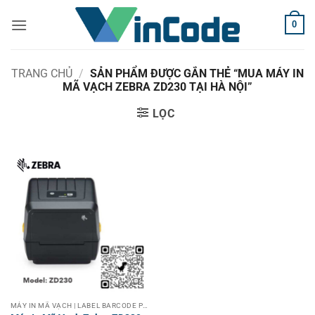
Bỏ
0
qua
nội
dung
TRANG CHỦ
/
SẢN PHẨM ĐƯỢC GẮN THẺ “MUA MÁY IN
MÃ VẠCH ZEBRA ZD230 TẠI HÀ NỘI”
LỌC
MÁY IN MÃ VẠCH | LABEL BARCODE PRINTER