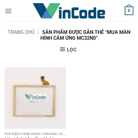
Bỏ
0
qua
nội
dung
TRANG CHỦ
/
SẢN PHẨM ĐƯỢC GẮN THẺ “MUA MÀN
HÌNH CẢM ỨNG MC32N0”
LỌC
PHỤ KIỆN CHÍNH HÃNG | ORIGINAL ACCESSORIES