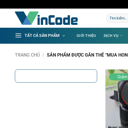
Bỏ
qua
Tìm
nội
kiếm:
dung
TẤT CẢ SẢN PHẨM
GIỚI THIỆU
DỊCH VỤ
TRANG CHỦ
/
SẢN PHẨM ĐƯỢC GẮN THẺ “MUA HON
Giảm