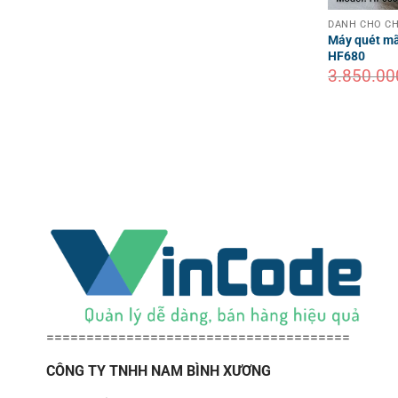
DÀNH CHO CH
Máy quét mã
HF680
3.850.00
======================================
CÔNG TY TNHH NAM BÌNH XƯƠNG