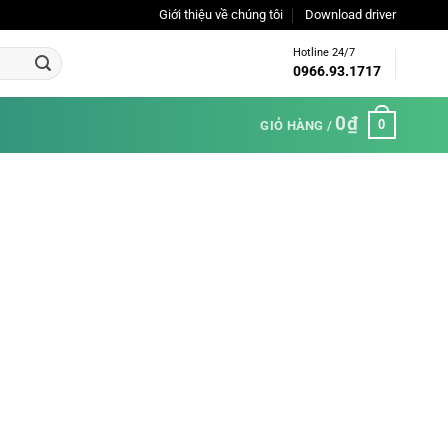
Giới thiệu về chúng tôi
Download driver
Hotline 24/7
0966.93.1717
0
₫
0
GIỎ HÀNG /