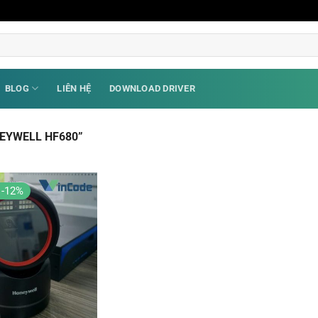
BLOG
LIÊN HỆ
DOWNLOAD DRIVER
EYWELL HF680”
 -12%