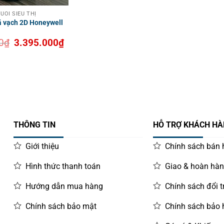
UỖI SIÊU THỊ
 vạch 2D Honeywell
Giá
Giá
0
₫
3.395.000
₫
gốc
hiện
là:
tại
3.850.000₫.
là:
3.395.000₫.
THÔNG TIN
HỖ TRỢ KHÁCH H
Giới thiệu
Chính sách bán
Hình thức thanh toán
Giao & hoàn hà
Hướng dẫn mua hàng
Chính sách đổi t
Chính sách bảo mật
Chính sách bảo