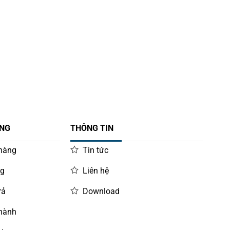
ÀNG
THÔNG TIN
 hàng
Tin tức
ng
Liên hệ
rả
Download
 hành