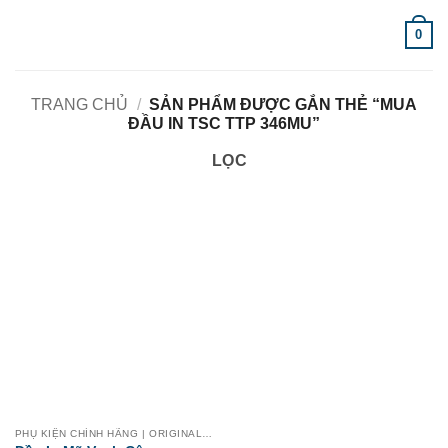
Bỏ
0
qua
nội
dung
TRANG CHỦ
/
SẢN PHẨM ĐƯỢC GẮN THẺ “MUA
ĐẦU IN TSC TTP 346MU”
LỌC
PHỤ KIỆN CHÍNH HÃNG | ORIGINAL ACCESSORIES