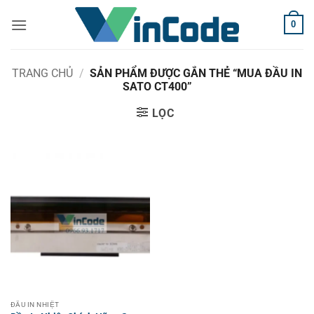
Bỏ
0
qua
nội
dung
TRANG CHỦ
/
SẢN PHẨM ĐƯỢC GẮN THẺ “MUA ĐẦU IN
SATO CT400”
LỌC
ĐẦU IN NHIỆT