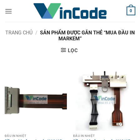
Bỏ
0
qua
nội
dung
TRANG CHỦ
/
SẢN PHẨM ĐƯỢC GẮN THẺ “MUA ĐẦU IN
MARKEM”
LỌC
ĐẦU IN NHIỆT
ĐẦU IN NHIỆT