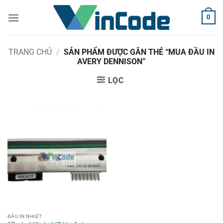
Bỏ
0
qua
nội
dung
TRANG CHỦ
/
SẢN PHẨM ĐƯỢC GẮN THẺ “MUA ĐẦU IN
AVERY DENNISON”
LỌC
ĐẦU IN NHIỆT