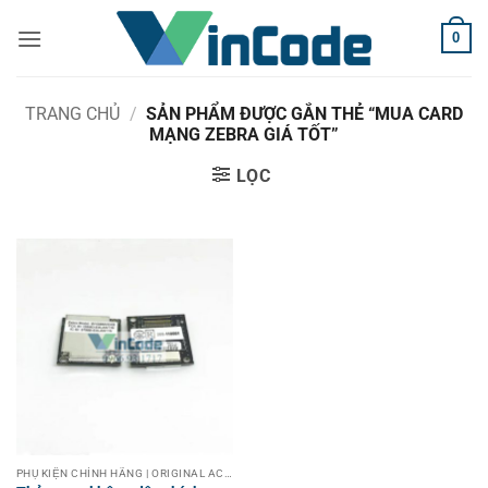
Bỏ
0
qua
nội
dung
TRANG CHỦ
/
SẢN PHẨM ĐƯỢC GẮN THẺ “MUA CARD
MẠNG ZEBRA GIÁ TỐT”
LỌC
PHỤ KIỆN CHÍNH HÃNG | ORIGINAL ACCESSORIES