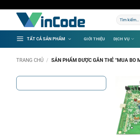
Bỏ
qua
Tìm
nội
kiếm:
dung
TẤT CẢ SẢN PHẨM
GIỚI THIỆU
DỊCH VỤ
TRANG CHỦ
/
SẢN PHẨM ĐƯỢC GẮN THẺ “MUA BO M