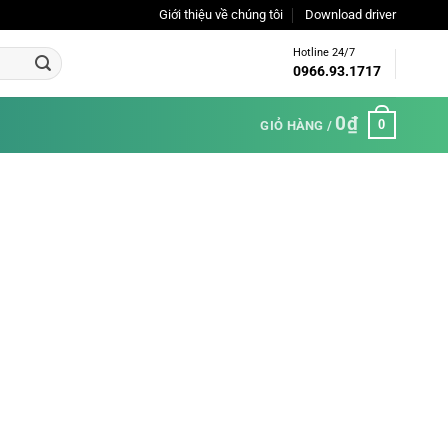
Giới thiệu về chúng tôi
Download driver
Hotline 24/7
0966.93.1717
0
₫
0
GIỎ HÀNG /