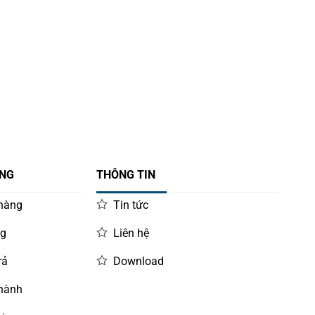
ÀNG
THÔNG TIN
 hàng
Tin tức
ng
Liên hệ
rả
Download
 hành