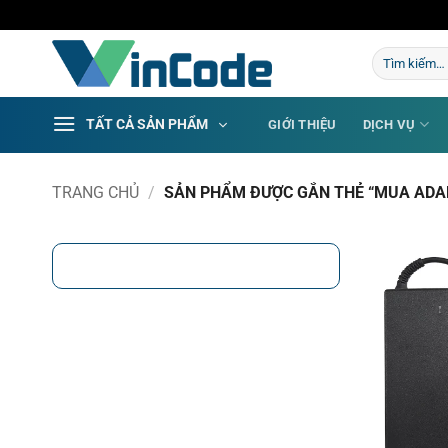
Bỏ
qua
Tìm
nội
kiếm:
dung
TẤT CẢ SẢN PHẨM
GIỚI THIỆU
DỊCH VỤ
TRANG CHỦ
/
SẢN PHẨM ĐƯỢC GẮN THẺ “MUA ADA