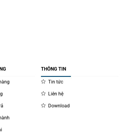
ÀNG
THÔNG TIN
 hàng
Tin tức
ng
Liên hệ
rả
Download
 hành
i