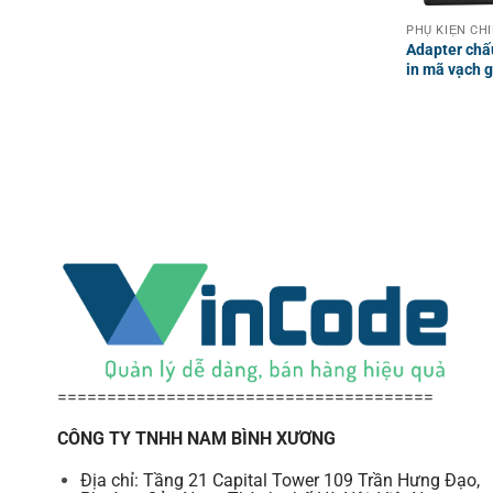
Adapter ch
in mã vạch g
======================================
CÔNG TY TNHH NAM BÌNH XƯƠNG
Địa chỉ: Tầng 21 Capital Tower 109 Trần Hưng Đạo,