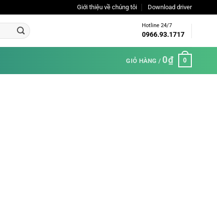
Giới thiệu về chúng tôi
Download driver
Hotline 24/7
0966.93.1717
0
₫
0
GIỎ HÀNG /