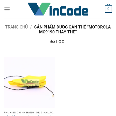
Bỏ
0
qua
nội
dung
TRANG CHỦ
/
SẢN PHẨM ĐƯỢC GẮN THẺ “MOTOROLA
MC9190 THAY THẾ”
LỌC
PHỤ KIỆN CHÍNH HÃNG | ORIGINAL ACCESSORIES