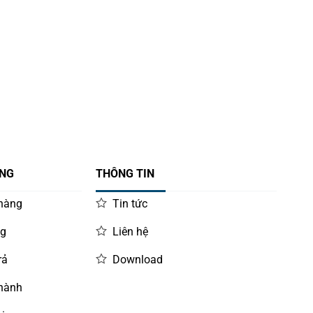
ÀNG
THÔNG TIN
 hàng
Tin tức
ng
Liên hệ
rả
Download
 hành