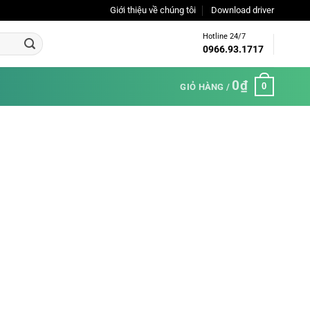
Giới thiệu về chúng tôi
Download driver
Hotline 24/7
0966.93.1717
0
₫
0
GIỎ HÀNG /