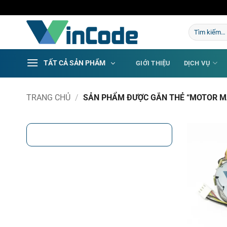
Bỏ
qua
Tìm
nội
kiếm:
dung
TẤT CẢ SẢN PHẨM
GIỚI THIỆU
DỊCH VỤ
TRANG CHỦ
/
SẢN PHẨM ĐƯỢC GẮN THẺ “MOTOR M