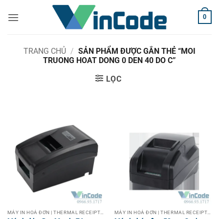
Bỏ
0
qua
nội
dung
TRANG CHỦ
/
SẢN PHẨM ĐƯỢC GẮN THẺ “MOI
TRUONG HOAT DONG 0 DEN 40 DO C”
LỌC
MÁY IN HOÁ ĐƠN | THERMAL RECEIPT PRINTER
MÁY IN HOÁ ĐƠN | THERMAL RECEIPT PRINTER