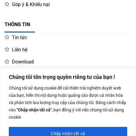
Góp ý & Khiếu nại
THÔNG TIN
Tin tức
Liên hệ
Download
Chúng tôi tôn trọng quyền riêng tư của bạn !
LIÊN HỆ MUA HÀNG
Chúng tôi sử dụng cookie để cải thiện trải nghiệm duyệt web
Kinh doanh:
KD Dự Án: 0987
Kế Toán:
của bạn, hiển thị nội dung hoặc quảng cáo được cá nhân hóa
0966.93.1717
835 345
0987.919.040
và phân tích lưu lượng truy cập của chúng tôi. Bằng cách nhấp
vào
"Chấp nhận tất cả"
, bạn đồng ý với việc chúng tôi sử dụng
cookie
Chấp nhận tất cả