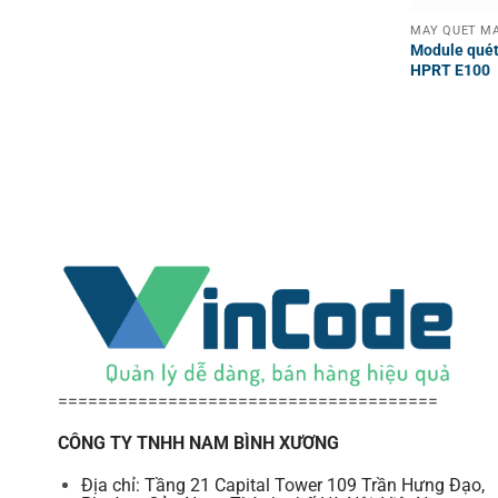
Module quét
HPRT E100
======================================
CÔNG TY TNHH NAM BÌNH XƯƠNG
Địa chỉ: Tầng 21 Capital Tower 109 Trần Hưng Đạo,