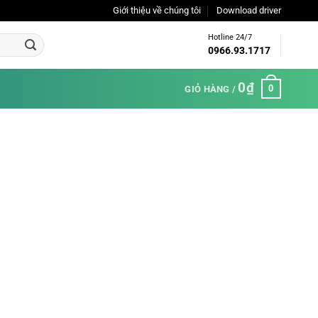
Giới thiệu về chúng tôi
Download driver
Hotline 24/7
0966.93.1717
0
₫
0
GIỎ HÀNG /