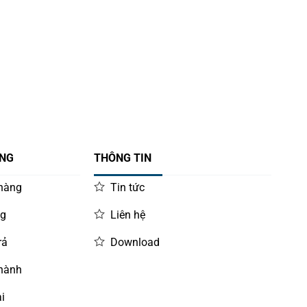
ÀNG
THÔNG TIN
 hàng
Tin tức
ng
Liên hệ
rả
Download
 hành
i