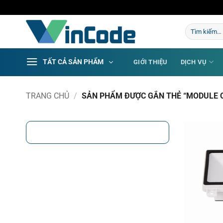
Bỏ
qua
Tìm
nội
kiếm:
dung
TẤT CẢ SẢN PHẨM
GIỚI THIỆU
DỊCH VỤ
TRANG CHỦ
/
SẢN PHẨM ĐƯỢC GẮN THẺ “MODULE 