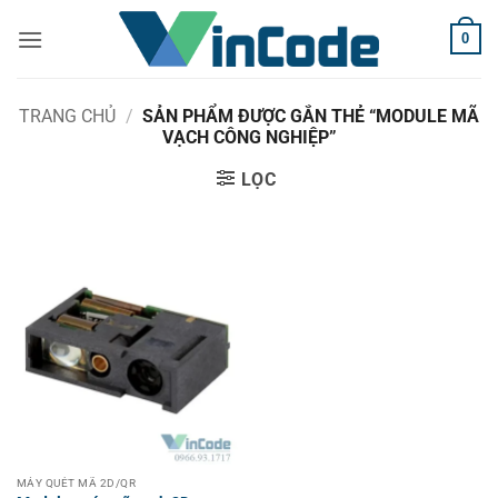
Bỏ
0
qua
nội
dung
TRANG CHỦ
/
SẢN PHẨM ĐƯỢC GẮN THẺ “MODULE MÃ
VẠCH CÔNG NGHIỆP”
LỌC
MÁY QUÉT MÃ 2D/QR