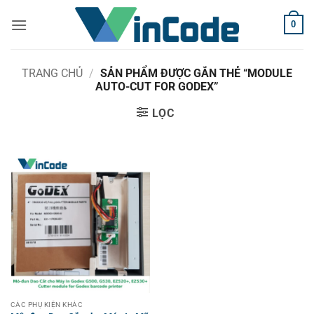
Bỏ
0
qua
nội
dung
TRANG CHỦ
/
SẢN PHẨM ĐƯỢC GẮN THẺ “MODULE
AUTO-CUT FOR GODEX”
LỌC
CÁC PHỤ KIỆN KHÁC