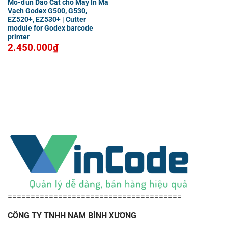
Mô-đun Dao Cắt cho Máy In Mã
Vạch Godex G500, G530,
EZ520+, EZ530+ | Cutter
module for Godex barcode
printer
2.450.000
₫
======================================
CÔNG TY TNHH NAM BÌNH XƯƠNG