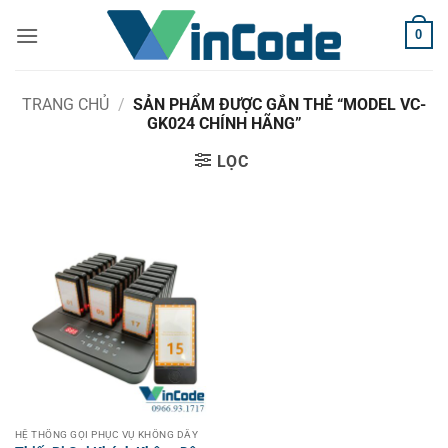
Bỏ
0
qua
nội
dung
TRANG CHỦ
/
SẢN PHẨM ĐƯỢC GẮN THẺ “MODEL VC-
GK024 CHÍNH HÃNG”
LỌC
HỆ THỐNG GỌI PHỤC VỤ KHÔNG DÂY