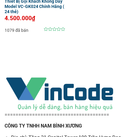
Thiết Bị Gọi Khách Không Dây
Model VC-GK024 Chính Hãng (
24 thẻ)
4.500.000
₫
1079 đã bán
0
out
of
5
======================================
CÔNG TY TNHH NAM BÌNH XƯƠNG