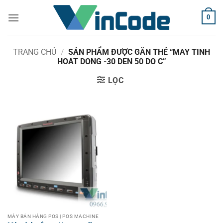
Bỏ
0
qua
nội
dung
TRANG CHỦ
/
SẢN PHẨM ĐƯỢC GẮN THẺ “MAY TINH
HOAT DONG -30 DEN 50 DO C”
LỌC
MÁY BÁN HÀNG POS | POS MACHINE