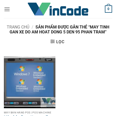
Bỏ
0
qua
nội
dung
TRANG CHỦ
/
SẢN PHẨM ĐƯỢC GẮN THẺ “MAY TINH
GAN XE DO AM HOAT DONG 5 DEN 95 PHAN TRAM”
LỌC
MÁY BÁN HÀNG POS | POS MACHINE