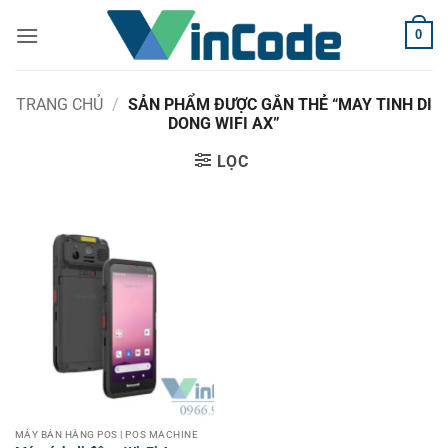
Bỏ
0
qua
nội
dung
TRANG CHỦ
/
SẢN PHẨM ĐƯỢC GẮN THẺ “MAY TINH DI
DONG WIFI AX”
LỌC
MÁY BÁN HÀNG POS | POS MACHINE