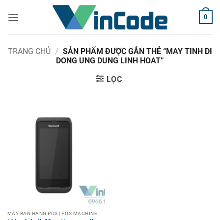
Bỏ
0
qua
nội
dung
TRANG CHỦ
/
SẢN PHẨM ĐƯỢC GẮN THẺ “MAY TINH DI
DONG UNG DUNG LINH HOAT”
LỌC
MÁY BÁN HÀNG POS | POS MACHINE