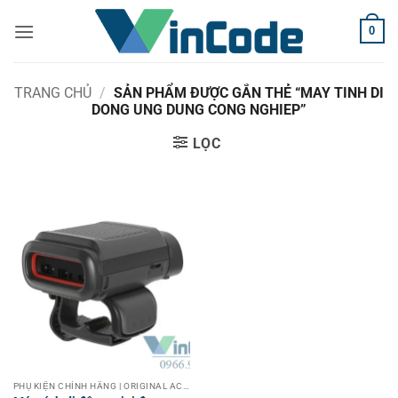
Bỏ
0
qua
nội
dung
TRANG CHỦ
/
SẢN PHẨM ĐƯỢC GẮN THẺ “MAY TINH DI
DONG UNG DUNG CONG NGHIEP”
LỌC
PHỤ KIỆN CHÍNH HÃNG | ORIGINAL ACCESSORIES