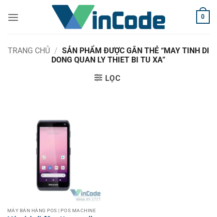
Bỏ
0
qua
nội
dung
TRANG CHỦ
/
SẢN PHẨM ĐƯỢC GẮN THẺ “MAY TINH DI
DONG QUAN LY THIET BI TU XA”
LỌC
MÁY BÁN HÀNG POS | POS MACHINE