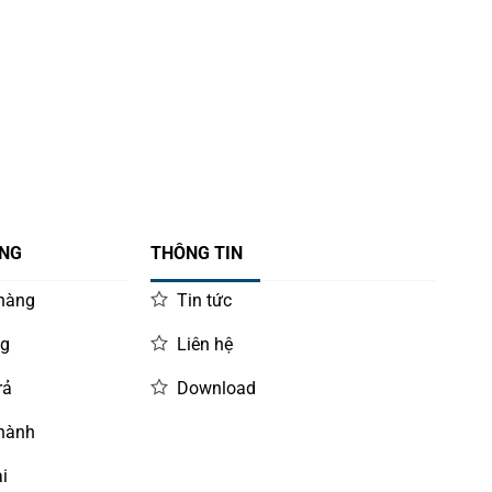
ÀNG
THÔNG TIN
 hàng
Tin tức
ng
Liên hệ
rả
Download
 hành
i