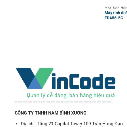
MÁY BÁN HÀN
Máy tính di
EDA56-5G
======================================
CÔNG TY TNHH NAM BÌNH XƯƠNG
Địa chỉ: Tầng 21 Capital Tower 109 Trần Hưng Đạo,