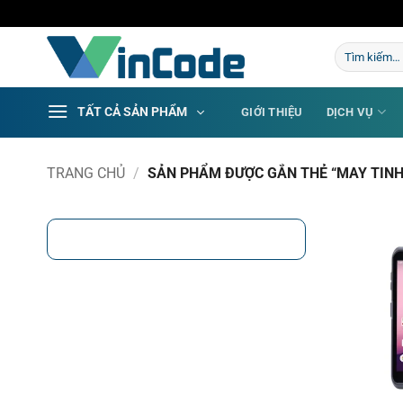
Bỏ
qua
Tìm
nội
kiếm:
dung
TẤT CẢ SẢN PHẨM
GIỚI THIỆU
DỊCH VỤ
TRANG CHỦ
/
SẢN PHẨM ĐƯỢC GẮN THẺ “MAY TINH