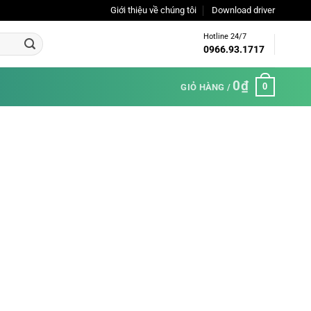
Giới thiệu về chúng tôi
Download driver
Hotline 24/7
0966.93.1717
0
₫
0
GIỎ HÀNG /