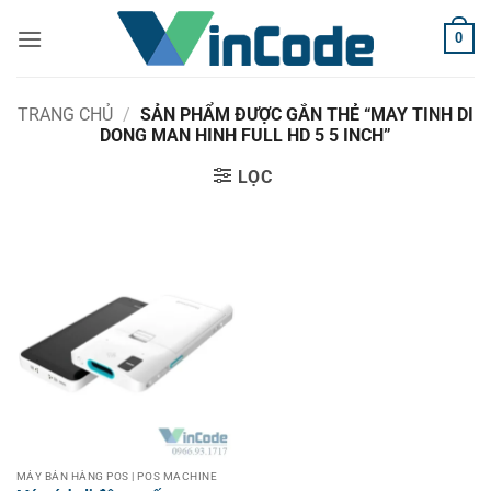
Bỏ
0
qua
nội
dung
TRANG CHỦ
/
SẢN PHẨM ĐƯỢC GẮN THẺ “MAY TINH DI
DONG MAN HINH FULL HD 5 5 INCH”
LỌC
MÁY BÁN HÀNG POS | POS MACHINE