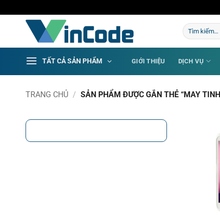
Bỏ
qua
Tìm
nội
kiếm:
dung
TẤT CẢ SẢN PHẨM
GIỚI THIỆU
DỊCH VỤ
TRANG CHỦ
/
SẢN PHẨM ĐƯỢC GẮN THẺ “MAY TINH 