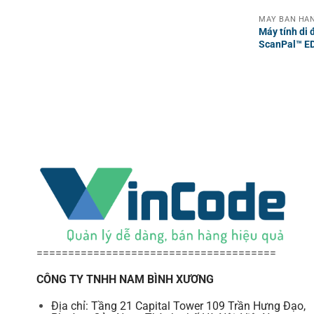
MÁY BÁN HÀN
Máy tính di 
ScanPal™ E
======================================
CÔNG TY TNHH NAM BÌNH XƯƠNG
Địa chỉ: Tầng 21 Capital Tower 109 Trần Hưng Đạo,