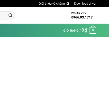
Giới thiệu về chúng tôi
Download driver
Hotline 24/7
0966.93.1717
0
₫
0
GIỎ HÀNG /