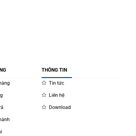
ÀNG
THÔNG TIN
 hàng
Tin tức
ng
Liên hệ
rả
Download
 hành
i