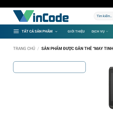
Bỏ
qua
Tìm
nội
kiếm:
dung
TẤT CẢ SẢN PHẨM
GIỚI THIỆU
DỊCH VỤ
TRANG CHỦ
/
SẢN PHẨM ĐƯỢC GẮN THẺ “MAY TINH