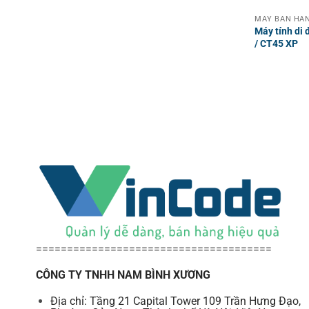
MÁY BÁN HÀN
Máy tính di
/ CT45 XP
======================================
CÔNG TY TNHH NAM BÌNH XƯƠNG
Địa chỉ: Tầng 21 Capital Tower 109 Trần Hưng Đạo,