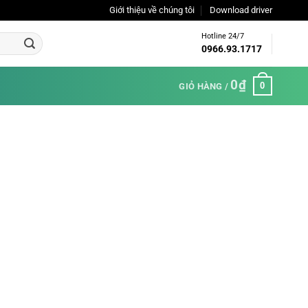
Giới thiệu về chúng tôi
Download driver
Hotline 24/7
0966.93.1717
0
₫
0
GIỎ HÀNG /