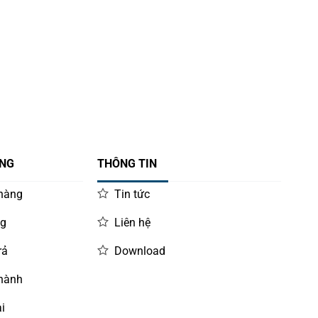
ÀNG
THÔNG TIN
 hàng
Tin tức
ng
Liên hệ
rả
Download
 hành
i