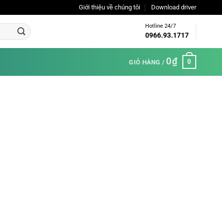
Giới thiệu về chúng tôi
Download driver
Hotline 24/7
0966.93.1717
0
₫
0
GIỎ HÀNG /