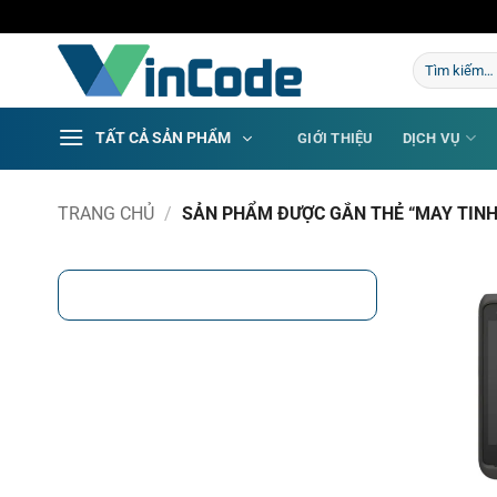
Bỏ
qua
Tìm
nội
kiếm:
dung
TẤT CẢ SẢN PHẨM
GIỚI THIỆU
DỊCH VỤ
TRANG CHỦ
/
SẢN PHẨM ĐƯỢC GẮN THẺ “MAY TINH 