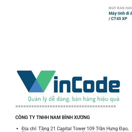
MÁY BÁN HÀN
Máy tính di
/ CT45 XP
======================================
CÔNG TY TNHH NAM BÌNH XƯƠNG
Địa chỉ: Tầng 21 Capital Tower 109 Trần Hưng Đạo,