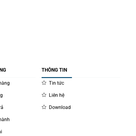
ÀNG
THÔNG TIN
 hàng
Tin tức
ng
Liên hệ
rả
Download
 hành
i