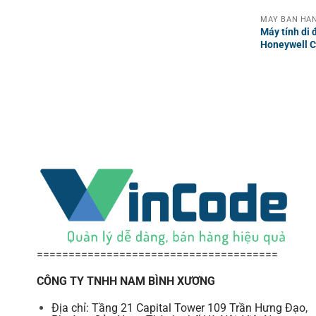
MÁY BÁN HÀN
Máy tính di 
Honeywell 
======================================
CÔNG TY TNHH NAM BÌNH XƯƠNG
Địa chỉ: Tầng 21 Capital Tower 109 Trần Hưng Đạo,