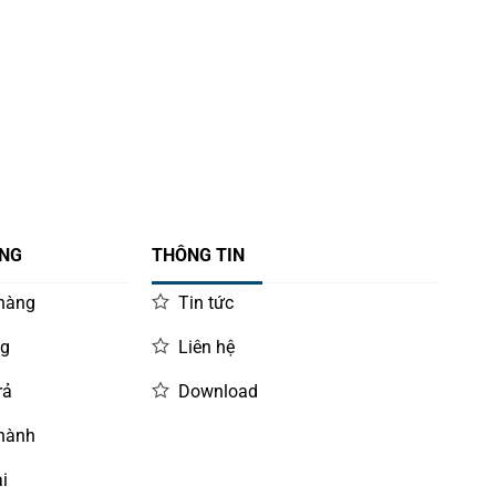
ÀNG
THÔNG TIN
 hàng
Tin tức
ng
Liên hệ
rả
Download
 hành
i