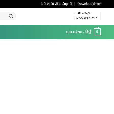
Giới thiệu về chúng tôi
Download driver
Hotline 24/7
0966.93.1717
0
₫
0
GIỎ HÀNG /