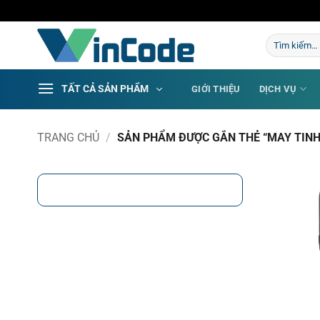
Bỏ
qua
Tìm
nội
kiếm:
dung
TẤT CẢ SẢN PHẨM
GIỚI THIỆU
DỊCH VỤ
TRANG CHỦ
/
SẢN PHẨM ĐƯỢC GẮN THẺ “MAY TINH