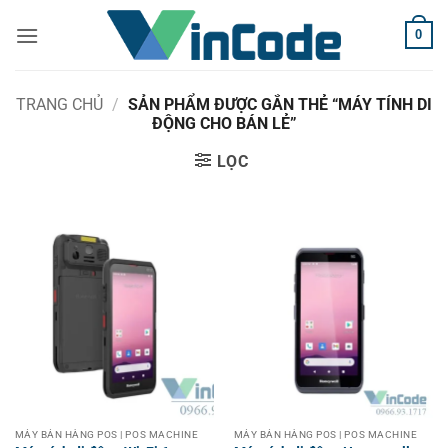
Bỏ
0
qua
nội
dung
TRANG CHỦ
/
SẢN PHẨM ĐƯỢC GẮN THẺ “MÁY TÍNH DI
ĐỘNG CHO BÁN LẺ”
LỌC
MÁY BÁN HÀNG POS | POS MACHINE
MÁY BÁN HÀNG POS | POS MACHINE