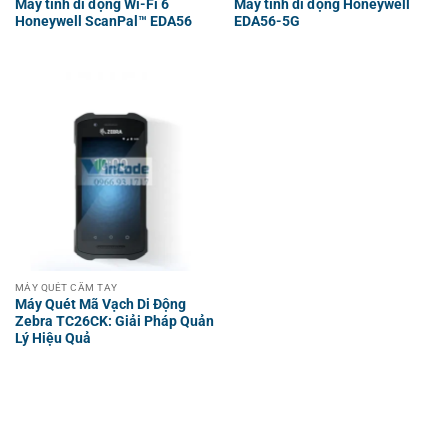
Máy tính di động Wi-Fi 6
Máy tính di động Honeywell
Honeywell ScanPal™ EDA56
EDA56-5G
MÁY QUÉT CẦM TAY
Máy Quét Mã Vạch Di Động
Zebra TC26CK: Giải Pháp Quản
Lý Hiệu Quả