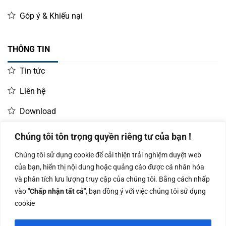
Góp ý & Khiếu nại
THÔNG TIN
Tin tức
Liên hệ
Download
Chúng tôi tôn trọng quyền riêng tư của bạn !
LIÊN HỆ MUA HÀNG
Chúng tôi sử dụng cookie để cải thiện trải nghiệm duyệt web
Kinh doanh:
KD Dự Án: 0987
Kế Toán:
của bạn, hiển thị nội dung hoặc quảng cáo được cá nhân hóa
0966.93.1717
835 345
0987.919.040
và phân tích lưu lượng truy cập của chúng tôi. Bằng cách nhấp
vào
"Chấp nhận tất cả"
, bạn đồng ý với việc chúng tôi sử dụng
cookie