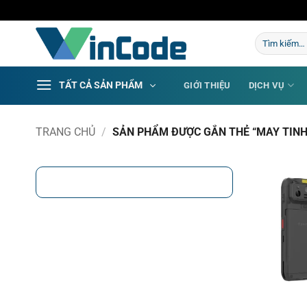
Bỏ
qua
Tìm
nội
kiếm:
dung
TẤT CẢ SẢN PHẨM
GIỚI THIỆU
DỊCH VỤ
TRANG CHỦ
/
SẢN PHẨM ĐƯỢC GẮN THẺ “MAY TINH 