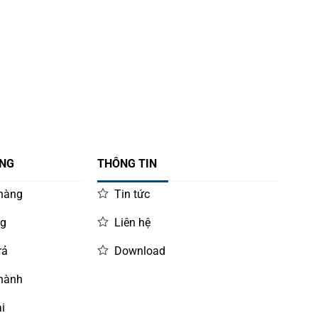
ÀNG
THÔNG TIN
 hàng
Tin tức
ng
Liên hệ
rả
Download
 hành
i