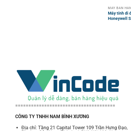
MÁY BÁN HÀN
Máy tính di 
Honeywell 
======================================
CÔNG TY TNHH NAM BÌNH XƯƠNG
Địa chỉ: Tầng 21 Capital Tower 109 Trần Hưng Đạo,