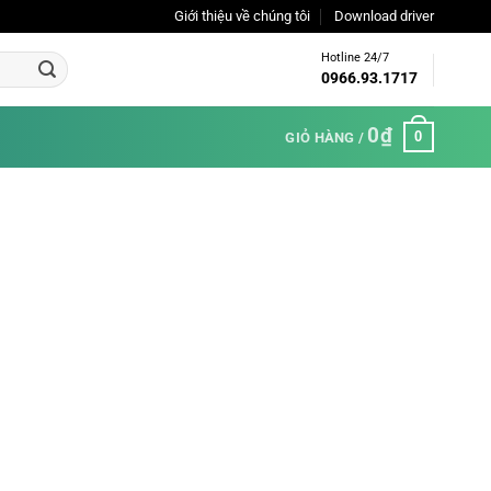
Giới thiệu về chúng tôi
Download driver
Hotline 24/7
0966.93.1717
0
₫
0
GIỎ HÀNG /