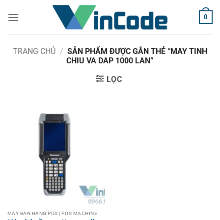
Bỏ
0
qua
nội
dung
TRANG CHỦ
/
SẢN PHẨM ĐƯỢC GẮN THẺ “MAY TINH
CHIU VA DAP 1000 LAN”
LỌC
MÁY BÁN HÀNG POS | POS MACHINE