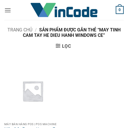
Bỏ
0
qua
nội
dung
TRANG CHỦ
/
SẢN PHẨM ĐƯỢC GẮN THẺ “MAY TINH
CAM TAY HE DIEU HANH WINDOWS CE”
LỌC
MÁY BÁN HÀNG POS | POS MACHINE