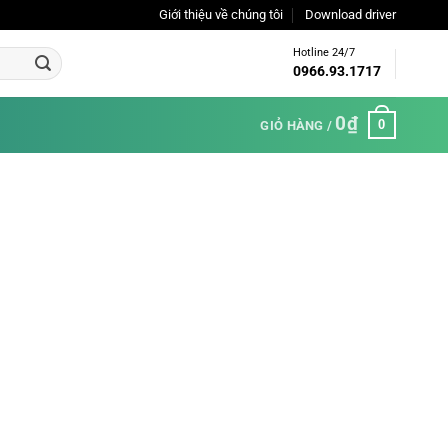
Giới thiệu về chúng tôi
Download driver
Hotline 24/7
0966.93.1717
0
₫
0
GIỎ HÀNG /