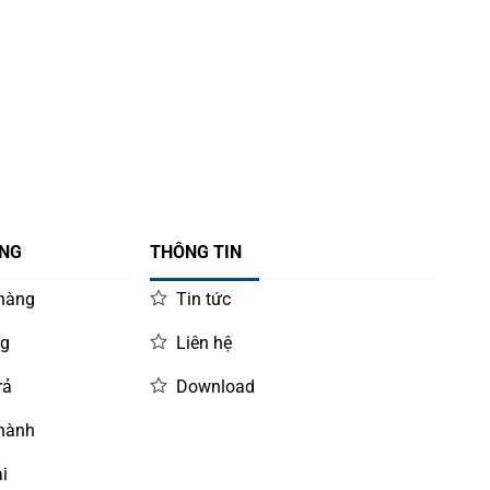
ÀNG
THÔNG TIN
 hàng
Tin tức
ng
Liên hệ
rả
Download
 hành
i