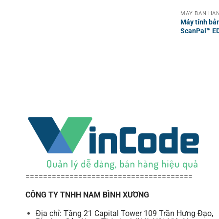
MÁY BÁN HÀN
Máy tính bả
ScanPal™ E
======================================
CÔNG TY TNHH NAM BÌNH XƯƠNG
Địa chỉ: Tầng 21 Capital Tower 109 Trần Hưng Đạo,