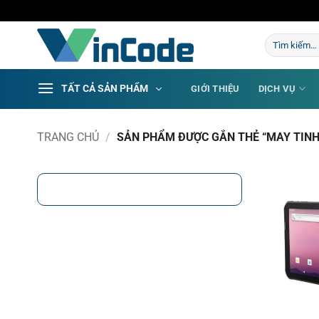
Bỏ
qua
Tìm
nội
kiếm:
dung
TẤT CẢ SẢN PHẨM
GIỚI THIỆU
DỊCH VỤ
TRANG CHỦ
/
SẢN PHẨM ĐƯỢC GẮN THẺ “MAY TINH