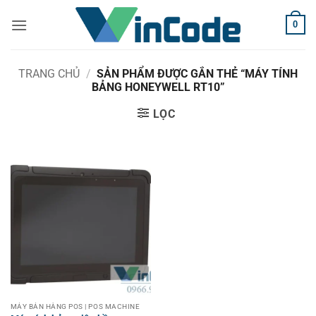
Bỏ
0
qua
nội
dung
TRANG CHỦ
/
SẢN PHẨM ĐƯỢC GẮN THẺ “MÁY TÍNH
BẢNG HONEYWELL RT10”
LỌC
MÁY BÁN HÀNG POS | POS MACHINE