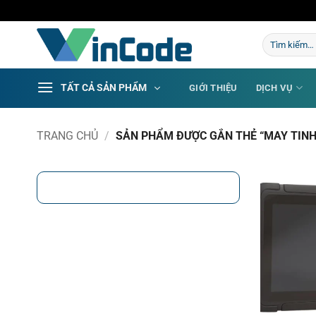
Bỏ
qua
Tìm
nội
kiếm:
dung
TẤT CẢ SẢN PHẨM
GIỚI THIỆU
DỊCH VỤ
TRANG CHỦ
/
SẢN PHẨM ĐƯỢC GẮN THẺ “MAY TIN