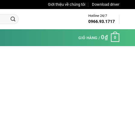
Giới thiệu về chúng tôi
Download driver
Hotline 24/7
0966.93.1717
0
₫
0
GIỎ HÀNG /