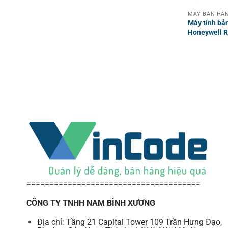
MÁY BÁN HÀN
Máy tính bả
Honeywell 
======================================
CÔNG TY TNHH NAM BÌNH XƯƠNG
Địa chỉ: Tầng 21 Capital Tower 109 Trần Hưng Đạo,