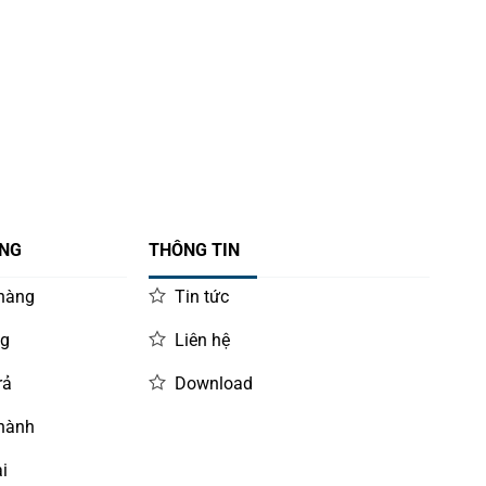
ÀNG
THÔNG TIN
 hàng
Tin tức
ng
Liên hệ
rả
Download
 hành
i