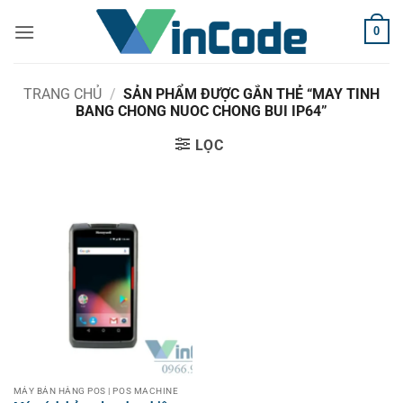
Bỏ
0
qua
nội
dung
TRANG CHỦ
/
SẢN PHẨM ĐƯỢC GẮN THẺ “MAY TINH
BANG CHONG NUOC CHONG BUI IP64”
LỌC
MÁY BÁN HÀNG POS | POS MACHINE