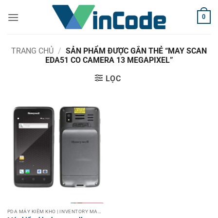
Bỏ
0
qua
nội
dung
TRANG CHỦ
/
SẢN PHẨM ĐƯỢC GẮN THẺ “MAY SCAN
EDA51 CO CAMERA 13 MEGAPIXEL”
LỌC
PDA MÁY KIỂM KHO | INVENTORY MACHINE