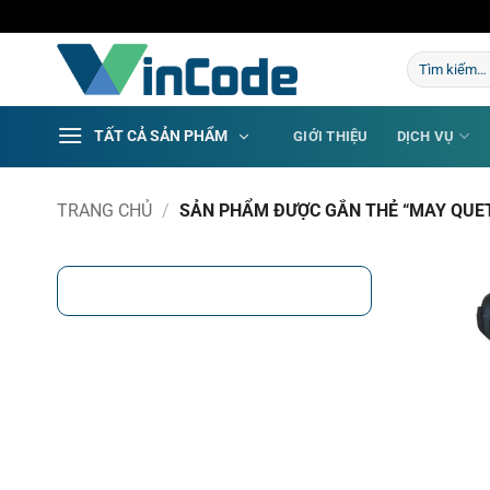
Bỏ
qua
Tìm
nội
kiếm:
dung
TẤT CẢ SẢN PHẨM
GIỚI THIỆU
DỊCH VỤ
TRANG CHỦ
/
SẢN PHẨM ĐƯỢC GẮN THẺ “MAY QUE