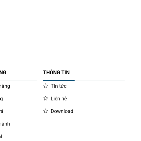
ÀNG
THÔNG TIN
 hàng
Tin tức
ng
Liên hệ
rả
Download
 hành
i