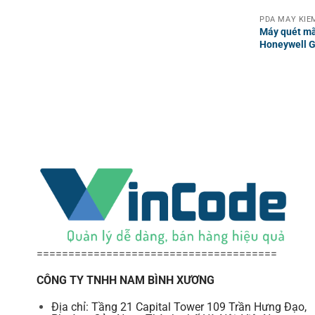
Máy quét mã
Honeywell G
======================================
CÔNG TY TNHH NAM BÌNH XƯƠNG
Địa chỉ: Tầng 21 Capital Tower 109 Trần Hưng Đạo,