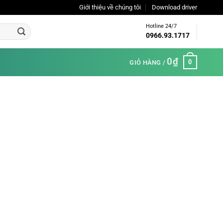
Giới thiệu về chúng tôi
Download driver
Hotline 24/7
0966.93.1717
0
₫
0
GIỎ HÀNG /