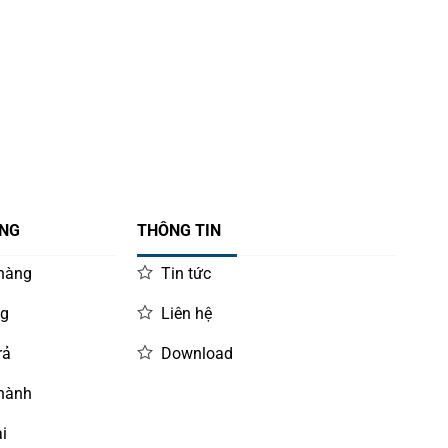
ÀNG
THÔNG TIN
 hàng
Tin tức
ng
Liên hệ
rả
Download
 hành
i