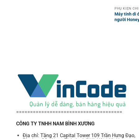
Máy tính di
người Honey
======================================
CÔNG TY TNHH NAM BÌNH XƯƠNG
Địa chỉ: Tầng 21 Capital Tower 109 Trần Hưng Đạo,