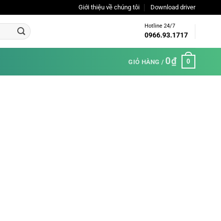
Giới thiệu về chúng tôi
Download driver
Hotline 24/7
0966.93.1717
0
₫
0
GIỎ HÀNG /