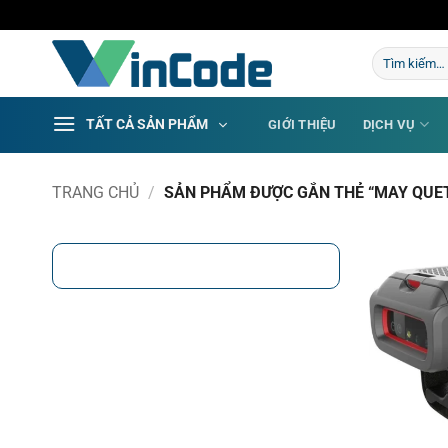
Bỏ
qua
Tìm
nội
kiếm:
dung
TẤT CẢ SẢN PHẨM
GIỚI THIỆU
DỊCH VỤ
TRANG CHỦ
/
SẢN PHẨM ĐƯỢC GẮN THẺ “MAY QUET