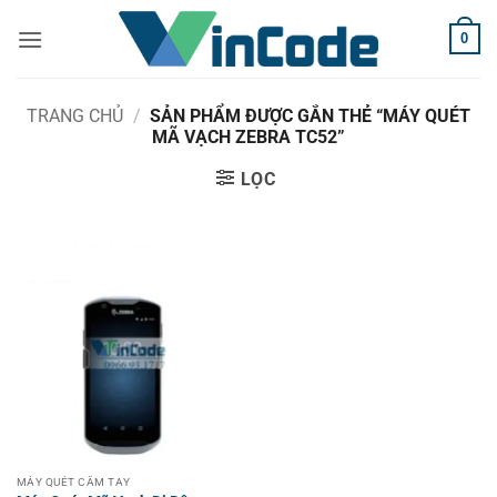
Bỏ
0
qua
nội
dung
TRANG CHỦ
/
SẢN PHẨM ĐƯỢC GẮN THẺ “MÁY QUÉT
MÃ VẠCH ZEBRA TC52”
LỌC
MÁY QUÉT CẦM TAY