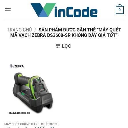
Bỏ
0
qua
nội
dung
TRANG CHỦ
/
SẢN PHẨM ĐƯỢC GẮN THẺ “MÁY QUÉT
MÃ VẠCH ZEBRA DS3608-SR KHÔNG DÂY GIÁ TỐT”
LỌC
MÁY QUÉT KHÔNG DÂY – BLUETOOTH