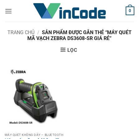
Bỏ
0
qua
nội
dung
TRANG CHỦ
/
SẢN PHẨM ĐƯỢC GẮN THẺ “MÁY QUÉT
MÃ VẠCH ZEBRA DS3608-SR GIÁ RẺ”
LỌC
MÁY QUÉT KHÔNG DÂY – BLUETOOTH