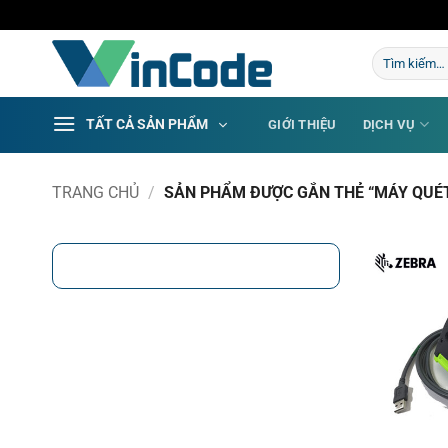
Bỏ
qua
Tìm
nội
kiếm:
dung
TẤT CẢ SẢN PHẨM
GIỚI THIỆU
DỊCH VỤ
TRANG CHỦ
/
SẢN PHẨM ĐƯỢC GẮN THẺ “MÁY QUÉT