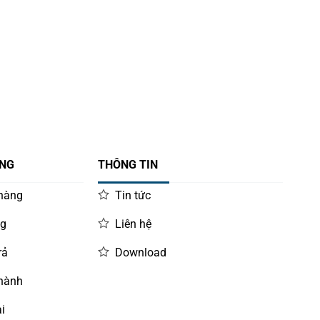
ÀNG
THÔNG TIN
 hàng
Tin tức
ng
Liên hệ
rả
Download
 hành
i