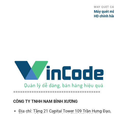
MÁY QUÉT CÂ
Máy quét m
HD chính hã
======================================
CÔNG TY TNHH NAM BÌNH XƯƠNG
Địa chỉ: Tầng 21 Capital Tower 109 Trần Hưng Đạo,