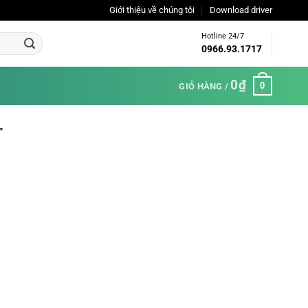
Giới thiệu về chúng tôi
Download driver
Hotline 24/7
0966.93.1717
0
₫
0
GIỎ HÀNG /
”